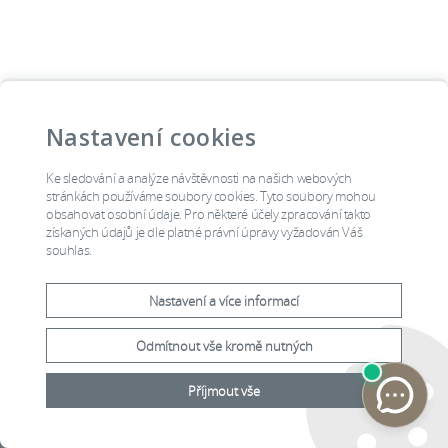
Nastavení cookies
Ke sledování a analýze návštěvnosti na našich webových
stránkách používáme soubory cookies. Tyto soubory mohou
obsahovat osobní údaje. Pro některé účely zpracování takto
získaných údajů je dle platné právní úpravy vyžadován Váš
souhlas.
Nastavení a více informací
Odmítnout vše kromě nutných
Příjmout vše
2015 © Ústavní soud, Joštova
Prohlášení o
8, Brno, Česká republika
přístupnosti