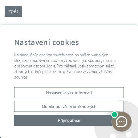
zpět
Nastavení cookies
Ke sledování a analýze návštěvnosti na našich webových
stránkách používáme soubory cookies. Tyto soubory mohou
obsahovat osobní údaje. Pro některé účely zpracování takto
získaných údajů je dle platné právní úpravy vyžadován Váš
souhlas.
Nastavení a více informací
Odmítnout vše kromě nutných
Příjmout vše
2015 © Ústavní soud, Joštova
Prohlášení o
8, Brno, Česká republika
přístupnosti