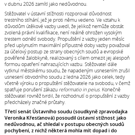
v dubnu 2026 zamítl jako nedůvodnou.
Stěžovatel v ústavní stížnosti rozporoval důvodnost
trestního stíhání, jež je proti němu vedeno. Ve vztahu k
důvodům útěkové vazby uvedl, že jelikož nemůže obstát
zvolená právní kvalifikace, není reálně ohrožen vysokým
trestem odnětí svobody. Propuštění z vazby jeden měsíc
před uplynutím maximální přípustné doby vazby považoval
za účelový postup ze strany obecných soudů a evropské
pověřené žalobkyně, realizovaný s cílem omezit jej alespoň
formou opatření nahrazujících vazbu. Stěžovatel dále
vytknul městskému soudu, že napadeným usnesením zrušil
usnesení obvodního soudu z ledna 2026 jako celek, tedy
včetně výroku o propuštění stěžovatele na svobodu, v čemž
spatřuje porušení zákazu
reformatio
in peius
. Konečně
stěžovatel rovněž tvrdil, že rozhodnutí o propuštění z vazby
předcházely značné průtahy.
Třetí senát Ústavního soudu (soudkyně zpravodajka
Veronika Křesťanová) posoudil ústavní stížnost jako
nedůvodnou, ač shledal v postupu obecných soudů
pochybení, z nichž některá mohla mít dopad i do