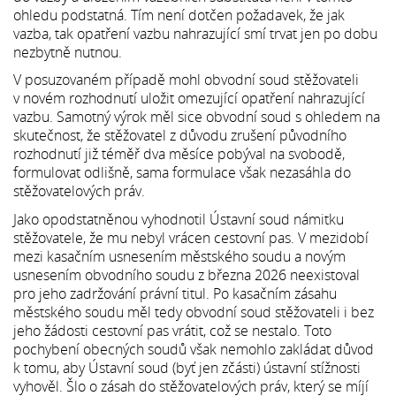
ohledu podstatná. Tím není dotčen požadavek, že jak
vazba, tak opatření vazbu nahrazující smí trvat jen po dobu
nezbytně nutnou.
V posuzovaném případě mohl obvodní soud stěžovateli
v novém rozhodnutí uložit omezující opatření nahrazující
vazbu. Samotný výrok měl sice obvodní soud s ohledem na
skutečnost, že stěžovatel z důvodu zrušení původního
rozhodnutí již téměř dva měsíce pobýval na svobodě,
formulovat odlišně, sama formulace však nezasáhla do
stěžovatelových práv.
Jako opodstatněnou vyhodnotil Ústavní soud námitku
stěžovatele, že mu nebyl vrácen cestovní pas. V mezidobí
mezi kasačním usnesením městského soudu a novým
usnesením obvodního soudu z března 2026 neexistoval
pro jeho zadržování právní titul. Po kasačním zásahu
městského soudu měl tedy obvodní soud stěžovateli i bez
jeho žádosti cestovní pas vrátit, což se nestalo. Toto
pochybení obecných soudů však nemohlo zakládat důvod
k tomu, aby Ústavní soud (byť jen zčásti) ústavní stížnosti
vyhověl. Šlo o zásah do stěžovatelových práv, který se míjí