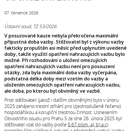
07. července 2026
Ústavní soud, TZ 53/2026
V posuzované kauze nebyla překročena maximální
přípustná doba vazby. Stěžovatel byl z výkonu vazby
fakticky propuštěn asi měsíc před uplynutím uvedené
doby, takže využití opatření nahrazujících vazbu bylo
možné. Při rozhodování o uložení omezujících
opatření nahrazujících vazbu není pro posouzení
otázky, zda byla maximální doba vazby vyčerpána,
podstatná délka doby mezi vzetím do vazby a
uložením omezujících opatření nahrazujících vazbu,
ale doba, po kterou byl obviněný ve vazbě.
Proti stěžovateli (jakož i dalším obviněným) bylo v únoru
2025 zahájeno trestní stíhání pro (zjednodušeně řečeno)
hospodářskou a korupční trestnou činnost. Usnesením
Obvodního soudu pro Prahu 5 ze dne 26. února 2025 byl
stěžovatel vzat do vazby podle
§ 67 písm. a), b) a c)
trestního řádu (útěková, koluzní a předstižná vazba). Vazba