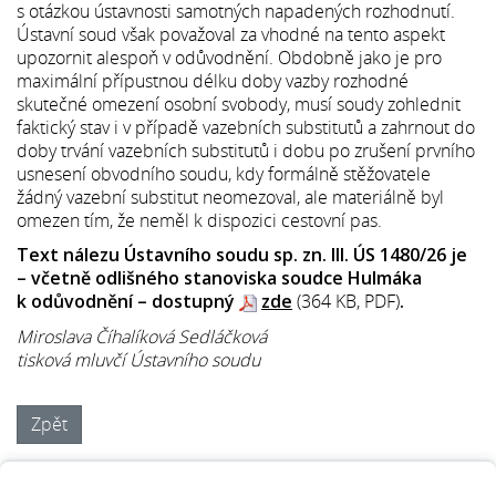
s otázkou ústavnosti samotných napadených rozhodnutí.
Ústavní soud však považoval za vhodné na tento aspekt
upozornit alespoň v odůvodnění. Obdobně jako je pro
maximální přípustnou délku doby vazby rozhodné
skutečné omezení osobní svobody, musí soudy zohlednit
faktický stav i v případě vazebních substitutů a zahrnout do
doby trvání vazebních substitutů i dobu po zrušení prvního
usnesení obvodního soudu, kdy formálně stěžovatele
žádný vazební substitut neomezoval, ale materiálně byl
omezen tím, že neměl k dispozici cestovní pas.
Text nálezu Ústavního soudu sp. zn. III. ÚS 1480/26 je
– včetně odlišného stanoviska soudce Hulmáka
k odůvodnění – dostupný
zde
(364 KB, PDF)
.
Miroslava Číhalíková Sedláčková
tisková mluvčí Ústavního soudu
Zpět
Ústava
Ústavní stížnost
Knihovna