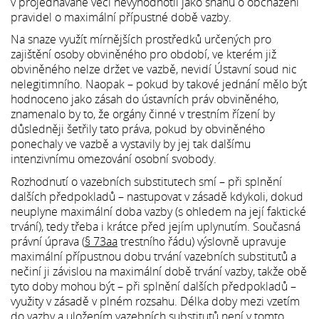
v projednávané věci nevyhodnotil jako snahu o obcházení
pravidel o maximální přípustné době vazby.
Na snaze využít mírnějších prostředků určených pro
zajištění osoby obviněného pro období, ve kterém již
obviněného nelze držet ve vazbě, nevidí Ústavní soud nic
nelegitimního. Naopak – pokud by takové jednání mělo být
hodnoceno jako zásah do ústavních práv obviněného,
znamenalo by to, že orgány činné v trestním řízení by
důsledněji šetřily tato práva, pokud by obviněného
ponechaly ve vazbě a vystavily by jej tak dalšímu
intenzivnímu omezování osobní svobody.
Rozhodnutí o vazebních substitutech smí – při splnění
dalších předpokladů – nastupovat v zásadě kdykoli, dokud
neuplyne maximální doba vazby (s ohledem na její faktické
trvání), tedy třeba i krátce před jejím uplynutím. Současná
právní úprava (
§ 73aa
trestního řádu) výslovně upravuje
maximální přípustnou dobu trvání vazebních substitutů a
nečiní ji závislou na maximální době trvání vazby, takže obě
tyto doby mohou být – při splnění dalších předpokladů –
využity v zásadě v plném rozsahu. Délka doby mezi vzetím
do vazby a uložením vazebních substitutů není v tomto