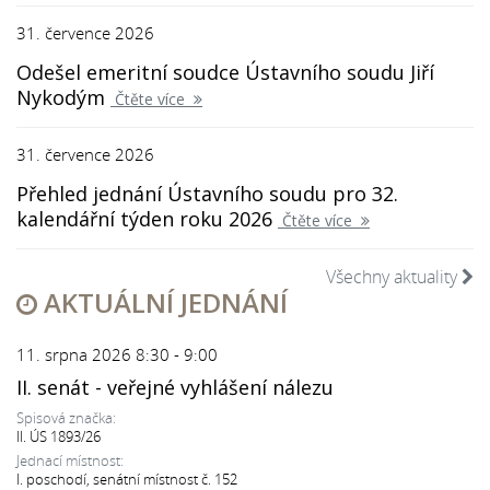
31. července 2026
Odešel emeritní soudce Ústavního soudu Jiří
Nykodým
Čtěte více
31. července 2026
Přehled jednání Ústavního soudu pro 32.
kalendářní týden roku 2026
Čtěte více
Všechny aktuality
AKTUÁLNÍ JEDNÁNÍ
11. srpna 2026 8:30 - 9:00
II. senát - veřejné vyhlášení nálezu
Spisová značka:
II. ÚS 1893/26
Jednací místnost:
I. poschodí, senátní místnost č. 152