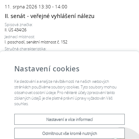
11. srpna 2026 13:30 - 14:00
II. senát - veřejné vyhlášení nálezu
Spisová značka:
II. ÚS 434/26
Jednací místnost:
I. poschodí, senátní místnost č. 152
Stručná charakteristika:
právo na soudní ochranu
Typ řízení:
veřejné vyhlášení nálezu
Nastavení cookies
Čtěte více
Ke sledování a analýze návštěvnosti na našich webových
stránkách používáme soubory cookies. Tyto soubory mohou
obsahovat osobní údaje. Pro některé účely zpracování takto
Všechna jednání
získaných údajů je dle platné právní úpravy vyžadován Váš
souhlas.
Nastavení a více informací
Odmítnout vše kromě nutných