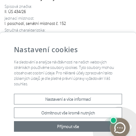
Spisová značka:
II. ÚS 434/26
Jednací místnost:
I. poschodí, senátní místnost č. 152
Stručná charakteristika:
právo na soudní ochranu
Typ řízení:
veřejné vyhlášení nálezu
Nastavení cookies
Čtěte více
Ke sledování a analýze návštěvnosti na našich webových
stránkách používáme soubory cookies. Tyto soubory mohou
obsahovat osobní údaje. Pro některé účely zpracování takto
Všechna jednání
získaných údajů je dle platné právní úpravy vyžadován Váš
souhlas.
Nastavení a více informací
Odmítnout vše kromě nutných
Příjmout vše
2015 © Ústavní soud, Joštova
Prohlášení o
8, Brno, Česká republika
přístupnosti