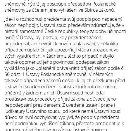
sněmovně, nýbrž jej postoupit předsedovi Poslanecké
sněmovny za účelem jeho vyhlášení ve Sbírce zákonů.
Jde-li o rozhodnutí prezidenta svůj podpis pod napadený
zákon nepřipojit, Ústavní soud především zdůrazňuje, že v
historii samostatné České republiky, tedy za doby účinnosti
nynější Ústavy, byl postup, kdy prezident zákon
nepodepsal, ani nevrátil k novému hlasování, v několika
případech uplatněn, jak upozorňují vláda i prezident ve
svých vyjádřeních. V žádném z těchto případů nebylo
takové opomenutí jeho povinnosti podepsat zákon
vykládáno jako uplatnění práva vrátit přijatý zákon podle čl.
50 odst. 1 Ústavy Poslanecké sněmovně. V některých
takových případech zákonů došlo i k jejich přezkumu před
Ústavním soudem v řízení o abstraktní kontrole norem,
přičemž v žádném z nich Ústavní soud neshledal
protiústavnost procedury přijetí zákona z důvodu jeho
nepodepsání prezidentem. Z uvedené ústavní praxe i
judikatury Ústavního soudu, od které nemá Ústavní soud
důvod se nyní odchylovat, vyplývá, že podpis prezidenta
není podmínkou vyhlášení zákona, přestože prezident je k
podpisu přijatého návrhu zákona ústavně povinen.