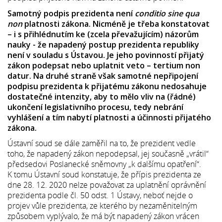
Samotný podpis prezidenta není
conditio sine qua
non
platnosti zákona. Nicméně je třeba konstatovat
– i s přihlédnutím ke (zcela převažujícím) názorům
nauky - že napadený postup prezidenta republiky
není v souladu s Ústavou. Je jeho povinností přijatý
zákon podepsat nebo uplatnit veto – tertium non
datur. Na druhé straně však samotné nepřipojení
podpisu prezidenta k přijatému zákonu nedosahuje
dostatečné intenzity, aby to mělo vliv na (řádné)
ukončení legislativního procesu, tedy nebrání
vyhlášení a tím nabytí platnosti a účinnosti přijatého
zákona.
Ústavní soud se dále zaměřil na to, že prezident vedle
toho, že napadený zákon nepodepsal, jej současně „vrátil“
předsedovi Poslanecké sněmovny „k dalšímu opatření“.
K tomu Ústavní soud konstatuje, že přípis prezidenta ze
dne 28. 12. 2020 nelze považovat za uplatnění oprávnění
prezidenta podle čl. 50 odst. 1 Ústavy, neboť nejde o
projev vůle prezidenta, ze kterého by nezaměnitelným
způsobem vyplývalo, že má být napadený zákon vrácen