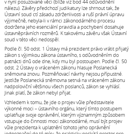
v nyní posuzované věci (blíže viz bod 44 odůvodnění
nálezu). Závěry předchozí judikatury lze shrnout tak, že
Ústavní soud ctí zásadu zdrženlivosti a ruší právní úpravu
výjimečně, nebyla-li v rámci zákonodárného procesu
dodržena jeho esenciální pravidla a pochybení dosahuje
ústavněprávních rozměrů. K takovému závěru však Ústavní
soud v této věci nedospěl.
Podle čl. 50 odst. 1 Ústavy má prezident právo vrátit přijatý
zákon s výjimkou zákona ústavního, s odůvodněním do
patnácti dnů ode dne, kdy mu byl postoupen. Podle čl. 50
odst. 2 Ústavy o vráceném zákonu hlasuje Poslanecká
sněmovna znovu. Pozměňovací návrhy nejsou přípustné.
Jestliže Poslanecká sněmovna setrvá na vráceném zákonu
nadpoloviční většinou všech poslanců, zákon se vyhlásí.
Jinak platí, že zákon nebyl přijat.
Vzhledem k tomu, že jde o projev vůle představitele
výkonné moci – ústavního orgánu, který tímto postupem
uplatňuje svoje oprávnění, kterým významným způsobem
vstupuje do činnosti moci zákonodárné, musí být projev
vůle prezidenta k uplatnění tohoto jeho oprávnění
jednoznačný do té míry, že prakticky neskýtá prostor pro