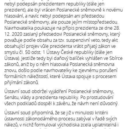
nebyl podepsán prezidentem republiky (dále jen
prezident), ale byl vrácen Poslanecké sněmovně k novému
hlasování, a navíc nebyl podepsán ani předsedou
Poslanecké sněmovny, ale pouze jejím místopředsedou.
Navrhovatelka poukazuje na přípis prezidenta ze dne 28.
12. 2020 zaslaný předsedovi Poslanecké sněmovny, který
považuje podle obsahu za tzv. suspenzivní veto, tedy akt
obsahující projev vůle prezidenta vrátit přijatý zákon ve
smyslu čl. 50 odst. 1 Ústavy České republiky (dále jen
Ústava). Jestliže tedy byl daňový balíček vyhlášen ve Sbírce
zákonů, aniž by o něm hlasovala Poslanecká sněmovna
znovu, došlo podle navrhovatelky ke zjevnému porušení
formálních náležitostí, které Ústava spojuje s procesem
přijímání zákonů.
Ústavní soud obdržel vyjádření Poslanecké sněmovny,
Senátu, vlády a prezidenta republiky. Po prostudování
všech podkladů dospěl k závěru, že návrh není důvodný.
Ústavní soud připomíná, že se již v minulosti kritérii
ústavnosti zákonodárného procesu zabýval v řadě svých
nálezů, v nichž formuloval východiska zcela uplatnitelná i