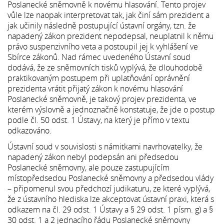
Poslanecké sněmovně k novému hlasování. Tento projev
vůle lze naopak interpretovat tak, jak činí sám prezident a
jak učinily následně postupující ústavní orgány, tzn. že
napadený zákon prezident nepodepsal, neuplatnil k němu
právo suspenzivního veta a postoupil jej k vyhlášení ve
Sbírce zákonů. Nad rámec uvedeného Ústavní soud
dodává, že ze sněmovních tisků vyplývá, že dlouhodobě
praktikovaným postupem při uplatňování oprávnění
prezidenta vrátit přijatý zákon k novému hlasování
Poslanecké sněmovně, je takový projev prezidenta, ve
kterém výslovně a jednoznačně konstatuje, že jde o postup
podle čl. 50 odst. 1 Ústavy, na který je přímo v textu
odkazováno.
Ústavní soud v souvislosti s námitkami navrhovatelky, že
napadený zákon nebyl podepsán ani předsedou
Poslanecké sněmovny, ale pouze zastupujícím
místopředsedou Poslanecké sněmovny a předsedou vlády
– připomenul svou předchozí judikaturu, ze které vyplývá,
že z ústavního hlediska lze akceptovat ústavní praxi, která s
odkazem na čl. 29 odst. 1 Ústavy a § 29 odst. 1 písm. g) a §
30 odst. 1 a 2 jednacího řádu Poslanecké sněmovny