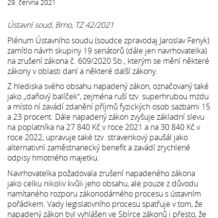
29. června 2021
Ústavní soud, Brno, TZ 42/2021
Plénum Ústavního soudu (soudce zpravodaj Jaroslav Fenyk)
zamítlo návrh skupiny 19 senátorů (dále jen navrhovatelka)
na zrušení zákona č. 609/2020 Sb., kterým se mění některé
zákony v oblasti daní a některé další zákony.
Z hlediska svého obsahu napadený zákon, označovaný také
jako „daňový balíček“, zejména ruší tzv. superhrubou mzdu
a místo ní zavádí zdanění příjmů fyzických osob sazbami 15
a 23 procent. Dále napadený zákon zvyšuje základní slevu
na poplatníka na 27 840 Kč v roce 2021 a na 30 840 Kč v
roce 2022, upravuje také tzv. stravenkový paušál jako
alternativní zaměstnanecký benefit a zavádí zrychlené
odpisy hmotného majetku.
Navrhovatelka požadovala zrušení napadeného zákona
jako celku nikoliv kvůli jeho obsahu, ale pouze z důvodu
namítaného rozporu zákonodárného procesu s ústavním
pořádkem. Vady legislativního procesu spatřuje v tom, že
napadený zákon byl vyhlášen ve Sbírce zákonů i přesto, že