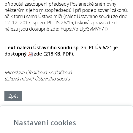
připouští zastoupení předsedy Poslanecké sněmovny
některým z jeho místopředsedů i při podepisování zákonů,
ač k tomu sama Ústava mlčí (nález Ústavního soudu ze dne
12. 12. 2017, sp. zn. Pl. ÚS 26/16, tisková zpráva a text
nálezu jsou dostupné zde:
https://bit.ly/3vMVh7T)
.
Text nálezu Ústavního soudu sp. zn. Pl. ÚS 6/21 je
dostupný
zde
(218 KB, PDF).
Miroslava Číhalíková Sedláčková
tisková mluvčí Ústavního soudu
Zpět
Ústava
Ústavní stížnost
Knihovna
Úřední deska
Kontakty
Podatelna
Nastavení cookies
Jednání soudu
Soudci
Lidská práva