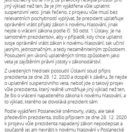
jiný výklad než ten, že je jím vyjádřena vůle uplatnit
suspenzivní veto. Jinak řečeno, z projevu vůle musí bez
relevantních pochybností vyplývat, že prezident uplatňuje
oprávnění vrátit přijatý zákon k novému hlasování, jinak
nejde o vrácení zákona podle čl. 50 odst. 1 Ústavy. Je na
samotném prezidentovi, aby v případě, kdy chce uplatnit
svoje oprávnění vrátit zákon k novému hlasování, tak učinil
jasným, jednoznačným, a tedy nezaměnitelným způsobem.
Posouzení jen úkonů uplatněných tímto způsobem jako
veta je zajištěním právní jistoty v zákonodárství.
Z uvedených hledisek posoudil Ústavní soud přípis
prezidenta ze dne 28. 12. 2020 a dospěl k závěru, že nejde
o uplatnění suspenzivního veta, neboť jde o takový projev
vůle prezidenta, který reálně umožňuje jiný výklad než ten,
že šlo o vrácení napadeného zákona k novému hlasování, a
to výklad, kterého se dovolává prezident sám.
Podle vyjádření Poslanecké sněmovny, vlády, ale také
především prezidenta, došlo přípisem ze dne 28. 12. 2020
k projevu vůle prezidenta napadený zákon nepodepsat a
současně jej ani nevrátit k novému hlasování v Poslanecké