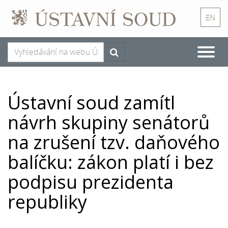
EN
Toggle
naviga
Ústavní soud zamítl
návrh skupiny senátorů
na zrušení tzv. daňového
balíčku: zákon platí i bez
podpisu prezidenta
republiky