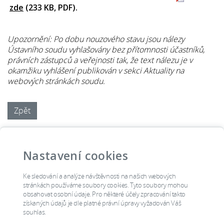
zde
(233 KB, PDF).
Upozornění: Po dobu nouzového stavu jsou nálezy
Ústavního soudu vyhlašovány bez přítomnosti účastníků,
právních zástupců a veřejnosti tak, že text nálezu je v
okamžiku vyhlášení publikován v sekci Aktuality na
webových stránkách soudu.
Zpět
Ústava
Ústavní stížnost
Knihovna
Úřední deska
Kontakty
Podatelna
Nastavení cookies
Jednání soudu
Soudci
Lidská práva
Výroční zpráva
navsteva
Ke sledování a analýze návštěvnosti na našich webových
tiskova_zprava
stránkách používáme soubory cookies. Tyto soubory mohou
rozhodnuti
prehled_jednani
obsahovat osobní údaje. Pro některé účely zpracování takto
získaných údajů je dle platné právní úpravy vyžadován Váš
dalsi_ruzne
info_verejnost
souhlas.