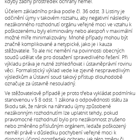
kdyby žádný prostředek ochrany neměl.
Účelem základního práva podle čl. 36 odst. 3 Listiny je
odčinění újmy v takovém rozsahu, aby negativní následky
nezákonného rozhodnutí orgánu veřejné moci ve vztahu k
poškozenému byly eliminovány nebo alespoň v maximální
možné míře minimalizovány. Mnohé případy mohou být
značně komplikované a netypické, jako je i kauza
stěžovatele. To ale nic nemění na povinnosti obecných
soudů udělat vše pro dosažení spravedlivého řešení. Při
výkladu práva je nutné zohledňovat i ústavněprávní rovinu
věci. Formalistický výklad vede ke zjevně nespravedlivým
výsledkům a Ústavní soud takový přístup dlouhodobě
označuje za ústavně nesouladný.
Ve stěžovatelově případě je proto třeba vykládat podmínku
stanovenou v § 8 odst. 1 zákona o odpovědnosti státu za
škodu tak, že nárok na náhradu újmy způsobené
nezákonným rozhodnutím lze uplatnit tehdy, pokud
pravomocné rozhodnutí bylo pro nezákonnost zrušeno
nebo změněno příslušným orgánem, ledaže poškozený
neměl právě v důsledku pochybení veřejné moci k
dispozici účinný prostředek ochrany, jak této změny či