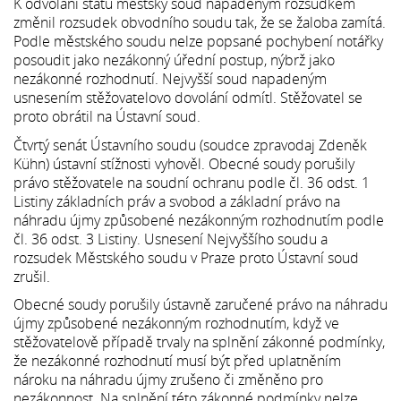
K odvolání státu městský soud napadeným rozsudkem
změnil rozsudek obvodního soudu tak, že se žaloba zamítá.
Podle městského soudu nelze popsané pochybení notářky
posoudit jako nezákonný úřední postup, nýbrž jako
nezákonné rozhodnutí. Nejvyšší soud napadeným
usnesením stěžovatelovo dovolání odmítl. Stěžovatel se
proto obrátil na Ústavní soud.
Čtvrtý senát Ústavního soudu (soudce zpravodaj Zdeněk
Kühn) ústavní stížnosti vyhověl. Obecné soudy porušily
právo stěžovatele na soudní ochranu podle čl. 36 odst. 1
Listiny základních práv a svobod a základní právo na
náhradu újmy způsobené nezákonným rozhodnutím podle
čl. 36 odst. 3 Listiny. Usnesení Nejvyššího soudu a
rozsudek Městského soudu v Praze proto Ústavní soud
zrušil.
Obecné soudy porušily ústavně zaručené právo na náhradu
újmy způsobené nezákonným rozhodnutím, když ve
stěžovatelově případě trvaly na splnění zákonné podmínky,
že nezákonné rozhodnutí musí být před uplatněním
nároku na náhradu újmy zrušeno či změněno pro
nezákonnost. Na splnění této zákonné podmínky nelze