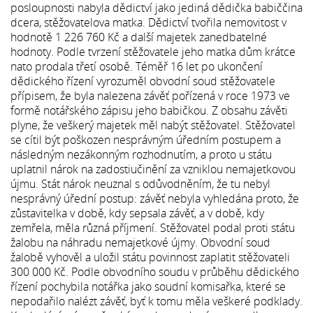
posloupnosti nabyla dědictví jako jediná dědička babiččina
dcera, stěžovatelova matka. Dědictví tvořila nemovitost v
hodnotě 1 226 760 Kč a další majetek zanedbatelné
hodnoty. Podle tvrzení stěžovatele jeho matka dům krátce
nato prodala třetí osobě. Téměř 16 let po ukončení
dědického řízení vyrozuměl obvodní soud stěžovatele
přípisem, že byla nalezena závěť pořízená v roce 1973 ve
formě notářského zápisu jeho babičkou. Z obsahu závěti
plyne, že veškerý majetek měl nabýt stěžovatel. Stěžovatel
se cítil být poškozen nesprávným úředním postupem a
následným nezákonným rozhodnutím, a proto u státu
uplatnil nárok na zadostiučinění za vzniklou nemajetkovou
újmu. Stát nárok neuznal s odůvodněním, že tu nebyl
nesprávný úřední postup: závěť nebyla vyhledána proto, že
zůstavitelka v době, kdy sepsala závěť, a v době, kdy
zemřela, měla různá příjmení. Stěžovatel podal proti státu
žalobu na náhradu nemajetkové újmy. Obvodní soud
žalobě vyhověl a uložil státu povinnost zaplatit stěžovateli
300 000 Kč. Podle obvodního soudu v průběhu dědického
řízení pochybila notářka jako soudní komisařka, které se
nepodařilo nalézt závěť, byť k tomu měla veškeré podklady.