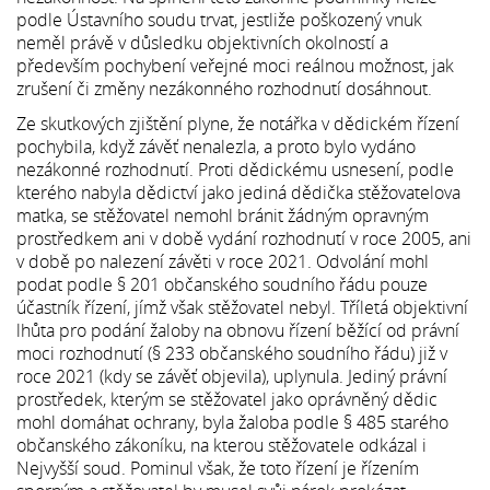
podle Ústavního soudu trvat, jestliže poškozený vnuk
neměl právě v důsledku objektivních okolností a
především pochybení veřejné moci reálnou možnost, jak
zrušení či změny nezákonného rozhodnutí dosáhnout.
Ze skutkových zjištění plyne, že notářka v dědickém řízení
pochybila, když závěť nenalezla, a proto bylo vydáno
nezákonné rozhodnutí. Proti dědickému usnesení, podle
kterého nabyla dědictví jako jediná dědička stěžovatelova
matka, se stěžovatel nemohl bránit žádným opravným
prostředkem ani v době vydání rozhodnutí v roce 2005, ani
v době po nalezení závěti v roce 2021. Odvolání mohl
podat podle § 201 občanského soudního řádu pouze
účastník řízení, jímž však stěžovatel nebyl. Tříletá objektivní
lhůta pro podání žaloby na obnovu řízení běžící od právní
moci rozhodnutí (§ 233 občanského soudního řádu) již v
roce 2021 (kdy se závěť objevila), uplynula. Jediný právní
prostředek, kterým se stěžovatel jako oprávněný dědic
mohl domáhat ochrany, byla žaloba podle § 485 starého
občanského zákoníku, na kterou stěžovatele odkázal i
Nejvyšší soud. Pominul však, že toto řízení je řízením