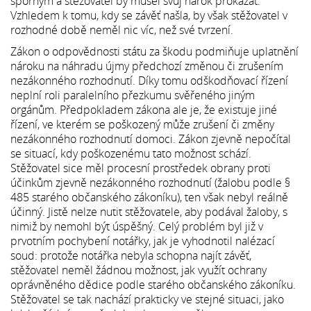
sporným a stěžovatel by musel svůj nárok prokázat.
Vzhledem k tomu, kdy se závěť našla, by však stěžovatel v
rozhodné době neměl nic víc, než své tvrzení.
Zákon o odpovědnosti státu za škodu podmiňuje uplatnění
nároku na náhradu újmy předchozí změnou či zrušením
nezákonného rozhodnutí. Díky tomu odškodňovací řízení
neplní roli paralelního přezkumu svěřeného jiným
orgánům. Předpokladem zákona ale je, že existuje jiné
řízení, ve kterém se poškozený může zrušení či změny
nezákonného rozhodnutí domoci. Zákon zjevně nepočítal
se situací, kdy poškozenému tato možnost schází.
Stěžovatel sice měl procesní prostředek obrany proti
účinkům zjevně nezákonného rozhodnutí (žalobu podle §
485 starého občanského zákoníku), ten však nebyl reálně
účinný. Jistě nelze nutit stěžovatele, aby podával žaloby, s
nimiž by nemohl být úspěšný. Celý problém byl již v
prvotním pochybení notářky, jak je vyhodnotil nalézací
soud: protože notářka nebyla schopna najít závěť,
stěžovatel neměl žádnou možnost, jak využít ochrany
oprávněného dědice podle starého občanského zákoníku.
Stěžovatel se tak nachází prakticky ve stejné situaci, jako