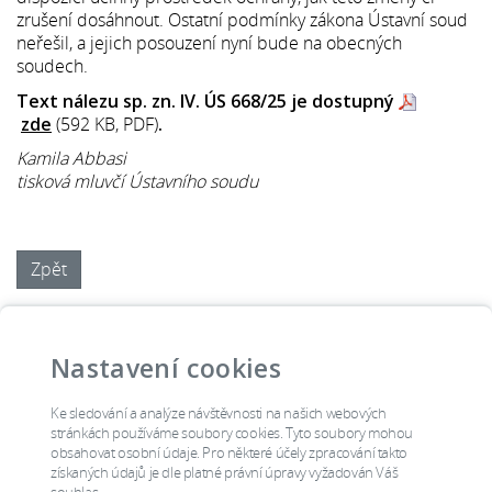
zrušení dosáhnout. Ostatní podmínky zákona Ústavní soud
neřešil, a jejich posouzení nyní bude na obecných
soudech.
Text nálezu sp. zn. IV. ÚS 668/25 je dostupný
zde
(592 KB, PDF)
.
Kamila Abbasi
tisková mluvčí Ústavního soudu
Zpět
Ústava
Ústavní stížnost
Knihovna
Úřední deska
Kontakty
Podatelna
Nastavení cookies
Jednání soudu
Soudci
Lidská práva
Výroční zpráva
navsteva
Ke sledování a analýze návštěvnosti na našich webových
tiskova_zprava
stránkách používáme soubory cookies. Tyto soubory mohou
rozhodnuti
prehled_jednani
obsahovat osobní údaje. Pro některé účely zpracování takto
získaných údajů je dle platné právní úpravy vyžadován Váš
dalsi_ruzne
info_verejnost