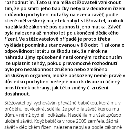
rozhodnutím. Tato újma měla stěžovateli vzniknout
tím, že po smrti jeho babičky nebyla v dědickém řízení
z důvodu pochybení notářky nalezena závěť, podle
které měl veškerý majetek nabýt stěžovatel, a nikoli
na základě zákonné posloupnosti jeho matka. Závěť
byla nalezena až mnoho let po ukončení dědického
řízení. Ve stěžovatelově případě je proto třeba
vykládat podmínku stanovenou v § 8 odst. 1 zákona o
odpovědnosti státu za škodu tak, že nárok na
náhradu újmy způsobené nezákonným rozhodnutím
lze uplatnit tehdy, pokud pravomocné rozhodnutí
bylo pro nezákonnost zrušeno nebo změněno
příslušným orgánem, ledaže poškozený neměl právě v
důsledku pochybení veřejné moci k dispozici účinný
prostředek ochrany, jak této změny či zrušení
dosáhnout.
Stěžovatel byl vychováván převážně babičkou, která mu v
průběhu let vícekrát sdělila, že pořídila závěť, kterou mu
dům, v němž bydleli, odkázala. Nesdělila mu však způsob
uložení závěti. Když babička v roce 2005 zemřela, žádná
závěť v dědickém řízení nalezena nebyla a podle zákonné