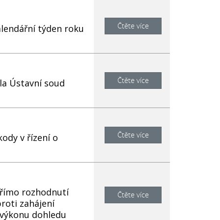
Čtěte více
alendářní týden roku
Čtěte více
la Ústavní soud
Čtěte více
dy v řízení o
římo rozhodnutí
Čtěte více
roti zahájení
k výkonu dohledu