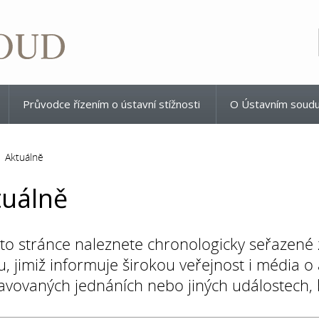
Průvodce řízením o ústavní stížnosti
O Ústavním soud
Aktuálně
tuálně
to stránce naleznete chronologicky seřazené
, jimiž informuje širokou veřejnost i média o
avovaných jednáních nebo jiných událostech, kt