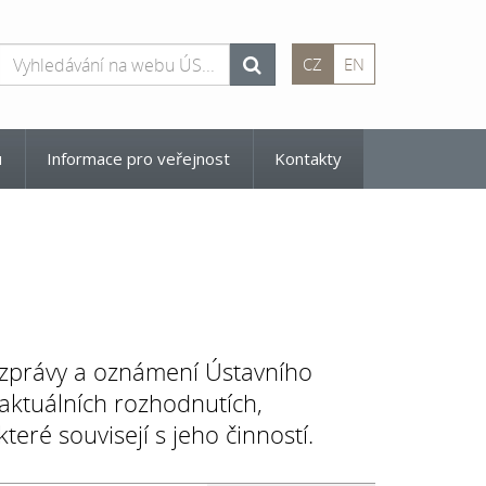
CZ
EN
u
Informace pro veřejnost
Kontakty
 zprávy a oznámení Ústavního
 aktuálních rozhodnutích,
eré souvisejí s jeho činností.