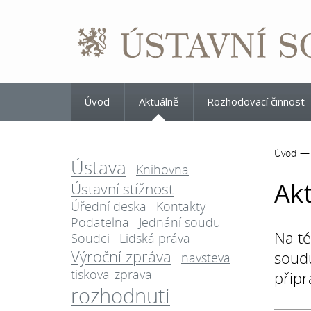
Úvod
Aktuálně
Rozhodovací činnost
Úvod
Ústava
Knihovna
Ak
Ústavní stížnost
Úřední deska
Kontakty
Podatelna
Jednání soudu
Na té
Soudci
Lidská práva
Výroční zpráva
soudu
navsteva
tiskova_zprava
připr
rozhodnuti